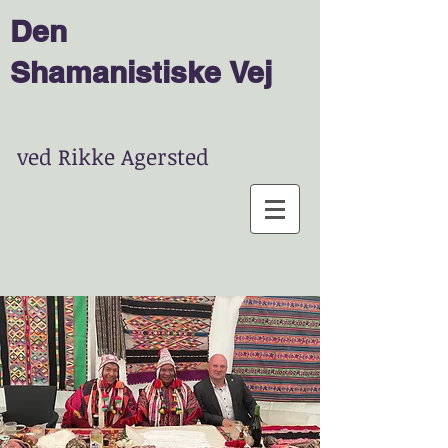
Den
Shamanist
is
ke
Vej
ved Rikke Agersted