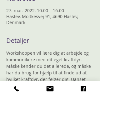
27. mar. 2022, 10.00 – 16.00
Haslev, Moltkesvej 91, 4690 Haslev,
Denmark
Detaljer
Workshoppen vil lære dig at arbejde og 
kommunikere med dit eget kraftdyr. 
Måske kender du det allerede, og måske 
har du brug for hjælp til at finde ud af, 
hvilket kraftdyr, der følger dig. Uanset 
udgangspunktet er du velkommen i 
denne workshop.
Du bliver guidet gennem trommerejser 
og forskellige øvelser for at møde 
kraftdyret og skabe en forbindelse til det 
fra hjertet. På den måde kan I opnå en 
nærværende og tæt relation, som vil 
støtte og guide dig i livet fremover.  Det 
er ikke tilfældigt, hvilket kraftdyr, der 