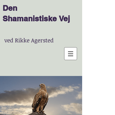
Den
Shamanist
is
ke
Vej
ved Rikke Agersted