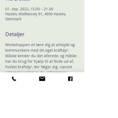
01. sep. 2022, 15.00 – 21.00
Haslev, Moltkesvej 91, 4690 Haslev,
Denmark
Detaljer
Workshoppen vil lære dig at arbejde og 
kommunikere med dit eget kraftdyr. 
Måske kender du det allerede, og måske 
har du brug for hjælp til at finde ud af, 
hvilket kraftdyr, der følger dig. Uanset 
udgangspunktet er du velkommen i 
denne workshop.
Du bliver guidet gennem trommerejser 
og forskellige øvelser for at møde 
kraftdyret og skabe en forbindelse til det 
fra hjertet. På den måde kan I opnå en 
nærværende og tæt relation, som vil 
støtte og guide dig i livet fremover.  Det 
er ikke tilfældigt, hvilket kraftdyr, der 