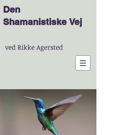
Den
Shamanist
is
ke
Vej
ved Rikke Agersted