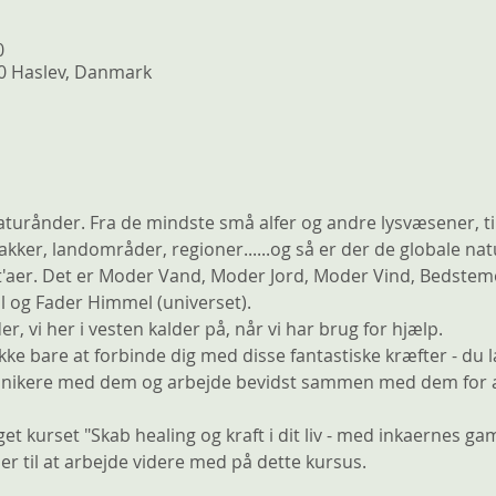
0
90 Haslev, Danmark
turånder. Fra de mindste små alfer og andre lysvæsener, ti
 bakker, landområder, regioner......og så er der de globale 
t'aer. Det er Moder Vand, Moder Jord, Moder Vind, Bedstem
 og Fader Himmel (universet). 
r, vi her i vesten kalder på, når vi har brug for hjælp.
kke bare at forbinde dig med disse fantastiske kræfter - du læ
unikere med dem og arbejde bevidst sammen med dem for at 
aget kurset "Skab healing og kraft i dit liv - med inkaernes ga
r til at arbejde videre med på dette kursus.