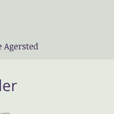
e Agersted
der
 gamle