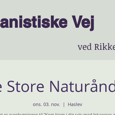
anist
is
ke
Vej
ved Rikk
 Store Naturån
ons. 03. nov.
  |  
Haslev
t er overbygningen til "Kom hjem i dig selv med Inkaernes