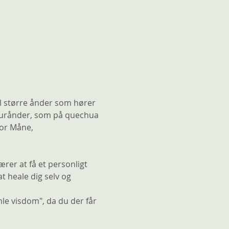
l større ånder som hører 
naturånder, som på quechua 
or Måne, 
rer at få et personligt 
heale dig selv og 
mle visdom", da du der får 