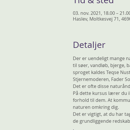
Tid & sted
03. nov. 2021, 18.00 – 21.0
Haslev, Moltkesvej 71, 46
Detaljer
Der er uendeligt mange na
til søer, vandløb, bjerge,
sproget kaldes Teqse Nus
Stjernemoderen, Fader Sol
Det er ofte disse naturånde
På dette kursus lærer du i
forhold til dem. At komm
naturen omkring dig.
Det er vigtigt, at du har t
de grundliggende redskabe