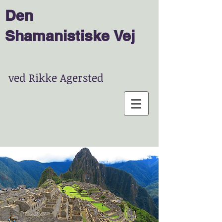
Den
Shamanist
is
ke
Vej
ved Rikke Agersted