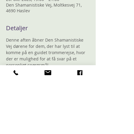
Den Shamanistiske Vej, Moltkesvej 71,
4690 Haslev
Detaljer
Denne aften åbner Den Shamanistiske 
Vej dørene for dem, der har lyst til at 
komme på en guidet trommerejse, hvor 
der er mulighed for at få svar på et 
personligt spørgsmål.
Aftenen starter med en introduktion til 
det, vi skal, og derefter vil Rikke guide 
deltagerne på rejsen til underverdenen, 
hvor et magisk landskab vil åbne sig for 
den enkelte for at bringe svar på det 
spørgsmål, den enkelte rejser på.
Rikke trommer for de fremmødte, mens 
de ligger og slapper af på et 
liggeunderlag og lader sjælen rejse med 
trommens lyd til underverdenen for at få 