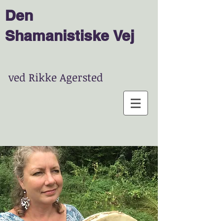
Den
Shamanist
is
ke
Vej
ved Rikke Agersted