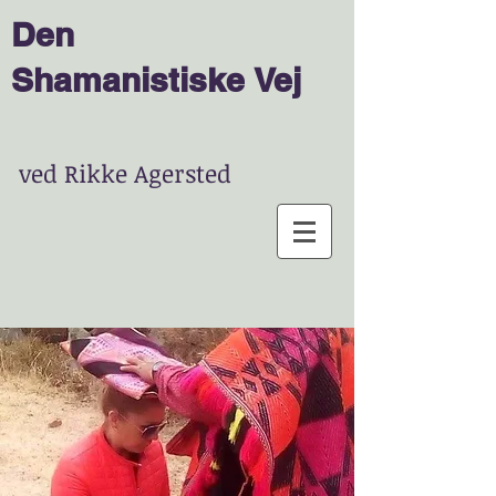
Den
Shamanist
is
ke
Vej
ved Rikke Agersted