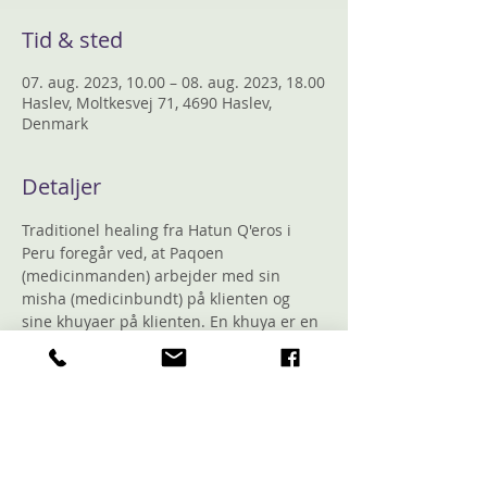
Tid & sted
07. aug. 2023, 10.00 – 08. aug. 2023, 18.00
Haslev, Moltkesvej 71, 4690 Haslev,
Denmark
Detaljer
Traditionel healing fra Hatun Q'eros i 
Peru foregår ved, at Paqoen 
(medicinmanden) arbejder med sin 
misha (medicinbundt) på klienten og 
sine khuyaer på klienten. En khuya er en 
sten, der repræsenterer den levende 
energi fra de naturånder, Paqoen 
arbejder med.
Når du lægger dig på briksen, vil de…
1) på dine vegne påkalde alle deres 
naturånder og bede om tilladelse og 
velsignelse til at udføre din healing.