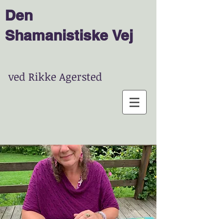
Den
Shamanist
is
ke
Vej
ved Rikke Agersted