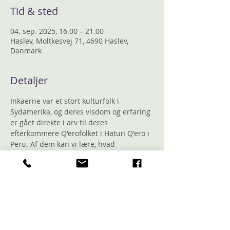
Tid & sted
04. sep. 2025, 16.00 – 21.00
Haslev, Moltkesvej 71, 4690 Haslev,
Danmark
Detaljer
Inkaerne var et stort kulturfolk i 
Sydamerika, og deres visdom og erfaring 
er gået direkte i arv til deres 
efterkommere Q'erofolket i Hatun Q'ero i 
Peru. Af dem kan vi lære, hvad 
Inkafolkets viise forstod om menneskets 
fødsel: Når sjælen skal inkarneres på 
Jorden, fødes den rent geografisk, hvor 
dens naturforældre lever. Det er 
kraftfulde naturånder, hvis opgave er at 
støtte og guide sjælen gennem hele 
dens jordiske tilværelse. Det er de 