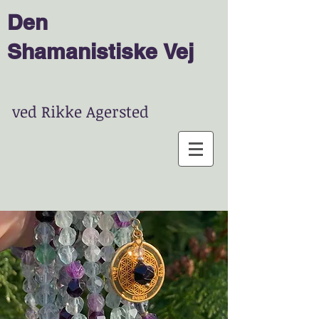
Den
Shamanist
is
ke
Vej
ved Rikke Agersted