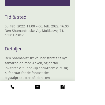
Tid & sted
05. feb. 2022, 11.00 – 06. feb. 2022, 16.00
Den Shamanistiske Vej, Moltkesvej 71,
4690 Haslev
Detaljer
Den ShamanistiskeVej har startet et nyt 
samarbejde med AnYon, og derfor 
inviterer vi til pop-up showroom d. 5. og 
6. februar for de fantastiske 
krystalprodukter på den Den 
Shamanistiske Vejs adresse. Begge dage 
fra kl. 11.00 - 16.00.
AnYon er ikke "bare" smukke krystaller 
eller smykker. AnYon er et produkt, der 
kombinerer de specielle flouritter med 