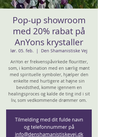
Pop-up showroom
med 20% rabat på
AnYons krystaller
lør. 05. feb.
  |  
Den Shamanistiske Vej
AnYon er frekvenspåvirkede flouritter,
som, i kombination med en særlig mønt
med spirituelle symboler, hjælper den
enkelte med hurtigere at højne sin
bevidsthed, komme igennem en
healingsproces og kalde de ting ind i sit
liv, som vedkommende drømmer om.
Tilmelding med dit fulde navn
og telefonnummer på
info@denshamanistiskevej.dk