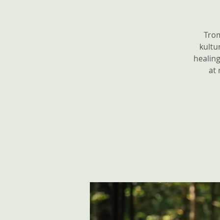
Trom
kultu
healing
at 