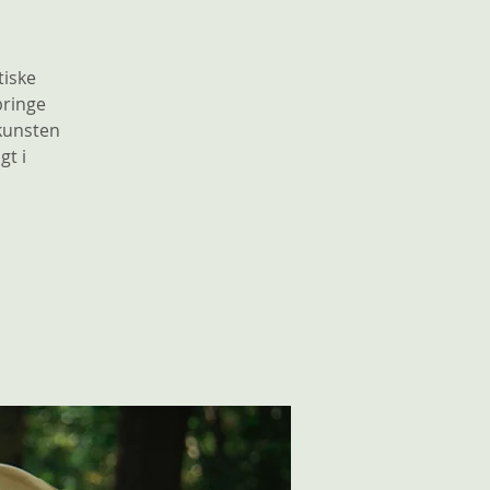
tiske
bringe
 kunsten
gt i