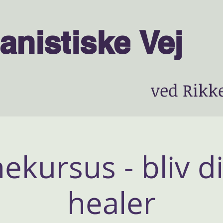
anist
is
ke
Vej
ved Rikk
kursus - bliv d
healer