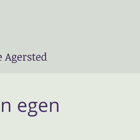
e Agersted
in egen