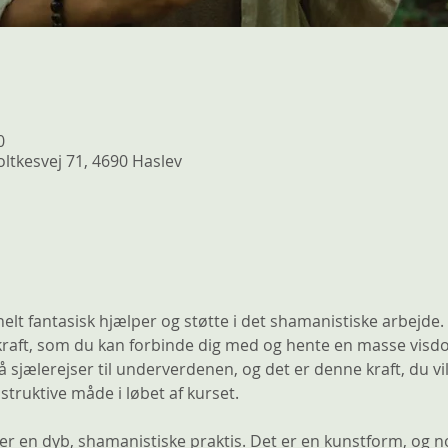
0
ltkesvej 71, 4690 Haslev
lt fantasisk hjælper og støtte i det shamanistiske arbejde.
aft, som du kan forbinde dig med og hente en masse visdom
å sjælerejser til underverdenen, og det er denne kraft, du vi
truktive måde i løbet af kurset.
 en dyb, shamanistiske praktis. Det er en kunstform, og no