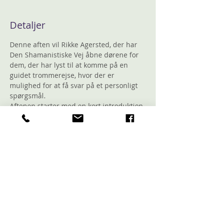
Detaljer
Denne aften vil Rikke Agersted, der har 
Den Shamanistiske Vej åbne dørene for 
dem, der har lyst til at komme på en 
guidet trommerejse, hvor der er 
mulighed for at få svar på et personligt 
spørgsmål.
Aftenen starter med en kort introduktion 
til det vi skal, og derefter vil Rikke guide 
deltagerne i, hvordan man stiller sit 
spørgsmål til rejsen så skarpt som 
muligt.
Når spørgsmålene er formuleret, vil 
Rikke tromme for de fremmødte, mens 
de ligger og slapper af på gulvet og lader 
sjælen rejse med trommens lyd til 
underverdenen for at få svar på 
spørgsmålene. Bagefter er der deling i 