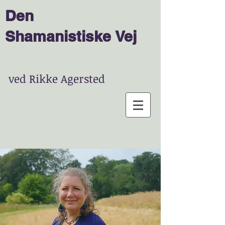
Den
Shamanist
is
ke
Vej
ved Rikke Agersted