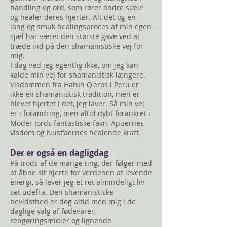
handling og ord, som rører andre sjæle
og healer deres hjerter. Alt det og en
lang og smuk healingsproces af min egen
sjæl har været den største gave ved at
træde ind på den shamanistiske vej for
mig.
I dag ved jeg egentlig ikke, om jeg kan
kalde min vej for shamanistisk længere.
Visdommen fra Hatun Q'eros i Peru er
ikke en shamanistisk tradition, men er
blevet hjertet i det, jeg laver. Så min vej
er i forandring, men altid dybt forankret i
Moder Jords fantastiske favn, Apuernes
visdom og Nust'aernes healende kraft.
Der er også en dagligdag
På trods af de mange ting, der følger med
at åbne sit hjerte for verdenen af levende
energi, så lever jeg et ret almindeligt liv
set udefra. Den shamanistiske
bevidsthed er dog altid med mig i de
daglige valg af fødevarer,
rengøringsmidler og lignende