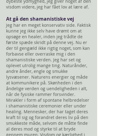
dybeste ydmyghed, jeg giver noget af den
visdom videre, jeg har fået lov at lære af.
At gå den shamanistiske vej
Jeg har en meget konservativ side. Faktisk
kunne jeg ikke selv have drømt om at
opsøge en healer, inden jeg trådte de
første spæde skridt på denne vej. Nu er
der til gengæld ikke rigtig noget, som kan
forbavse eller overraske mig i den
shamanistiske verden. Jeg har set og
oplevet utrolig mange ting. Naturånder,
andre ånder, engle og smukke
lysvæsener. Naturens energier og måde
at kommunikere på. Skønheden i den
åndelige verden og uendeligheden i alt,
når de fysiske rammer forsvinder.
Mirakler i form af spontane helbredelser
i shamanistiske ceremonier eller under
healing. Mennesker, der har taget deres
kraft til sig og forandret deres liv på den
smukkeste måde, selvom de måtte finde
al deres mod og styrke til at bryde
gennem muren. Visdom og kærlighed i