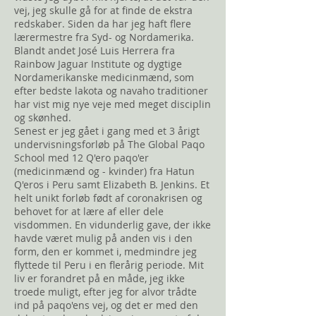
vej, jeg skulle gå for at finde de ekstra
redskaber. Siden da har jeg haft flere
lærermestre fra Syd- og Nordamerika.
Blandt andet José Luis Herrera fra
Rainbow Jaguar Institute og dygtige
Nordamerikanske medicinmænd, som
efter bedste lakota og navaho traditioner
har vist mig nye veje med meget disciplin
og skønhed.
Senest er jeg gået i gang med
et 3
årigt
undervisningsforløb på The Global Paqo
School med 12 Q'ero p
aqo'er
(medicinmænd og - kvinder) fra Hatun
Q'eros i Peru samt Elizabeth B. Jenkins. Et
helt unikt forløb født af coronakrisen og
behovet for at lære af eller dele
visdommen. En vidunderlig gave, der ikke
havde været mulig på anden vis i den
form, den er kommet i, medmindre jeg
flyttede til Peru i en flerårig periode.
Mit
liv er forandret på en måde, jeg ikke
troede muligt, efter jeg for alvor trådte
ind på paqo'ens vej, og det er med den