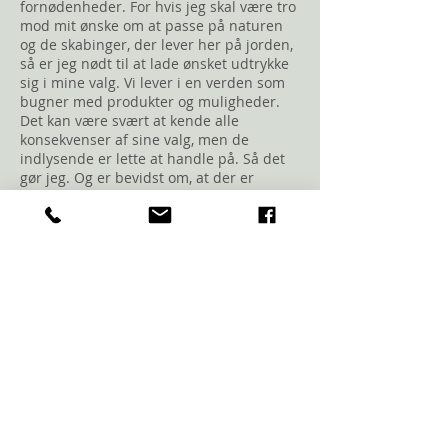
fornødenheder. For hvis jeg skal være tro
mod mit ønske om at passe på naturen
og de skabinger, der lever her på jorden,
så er jeg nødt til at lade ønsket udtrykke
sig i mine valg. Vi lever i en verden som
bugner med produkter og muligheder.
Det kan være svært at kende alle
konsekvenser af sine valg, men de
indlysende er lette at handle på. Så det
gør jeg. Og er bevidst om, at der er
masser af områder, jeg stadig kan lære
noget om.
I mine daglige færden kommunikerer jeg
med mange af de træer, dyr og planter,
som krydser min vej, men set udefra er
jeg "bare" endnu en bilist eller forårsglad
kvinde, som nyder naturen. Shamanistisk
kommunikation behøver ikke være
præget af fjer, raslen eller særlige
gevandter. Den "er" bare. Lige her og
nu.
En konstant udveksling af energi,
kærlighed og ayni.
Den største gave er at dele