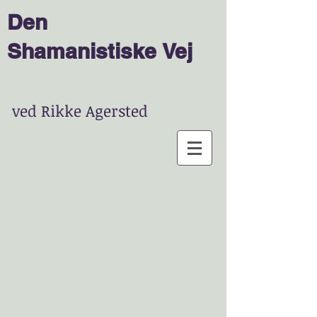
Den
Shamanist
is
ke
Vej
ved Rikke Agersted