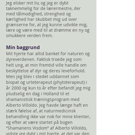
Jeg elsker mit liv, og jeg er dybt
taknemmelig for de lærermestre, der
med tålmodighed, strenghed og
kærlighed har skubbet mig ud over
grænserne for, at jeg kunne udvikle mig,
lære og være med til at drømme en ny og
smukkere verden frem.
Min baggrund
Mit hjerte har altid banket for naturen og
dyreverdenen. Faktisk troede jeg som
helt ung, at min fremtid ville handle om
beskyttelse af dyr og deres leveforhold.
Men jeg blev i stedet uddannet som
biopat og urteterapeut (phytoterapeut) i
år 2000 og kun to år efter befandt jeg
mig
pludselig en dag i Holland til et
shamanistisk træningsprogram med
Alberto Villoldo. Jeg havde længe haft en
stærk følelse af, at naturmedicinsk
behandling ikke var nok for mine klienter,
og efter at være startet på bogen
”Shamanens Visdom” af Alberto Villoldo,
vidste jeg dybt i mit hjerte, at det var den